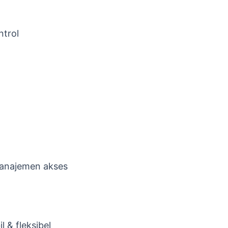
ntrol
 manajemen akses
 & fleksibel