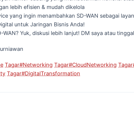
ngan lebih efisien & mudah dikelola
vice yang ingin menambahkan SD-WAN sebagai laya
gital untuk Jaringan Bisnis Anda!
-WAN? Yuk, diskusi lebih lanjut! DM saya atau tingg
Kurniawan
ie
Tagar
#
Networking
Tagar
#
CloudNetworking
Tagar
ty
Tagar
#
DigitalTransformation