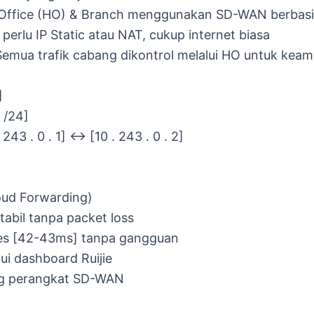
ffice (HO) & Branch menggunakan SD-WAN berbasi
 perlu IP Static atau NAT, cukup internet biasa
emua trafik cabang dikontrol melalui HO untuk keama
]
0 /24]
243 . 0 . 1] ↔ [10 . 243 . 0 . 2]
oud Forwarding)
abil tanpa packet loss
ses [42-43ms] tanpa gangguan
i dashboard Ruijie
ng perangkat SD-WAN