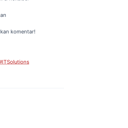
nan
alkan komentar!
#
ITSolutions