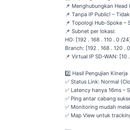
📌 Menghubungkan Head O
📌 Tanpa IP Public! – Tidak
📌 Topologi Hub-Spoke – S
📌 Subnet per lokasi:
HO: [192 . 168 . 110 . 0 /24
Branch: [192 . 168 . 120 . 
📌 Virtual IP SD-WAN: [10 . 
2️⃣ Hasil Pengujian Kinerja
✅ Status Link: Normal (Cl
✅ Latency hanya 16ms – St
✅ Ping antar cabang suk
✅ Monitoring mudah melalu
✅ Map View untuk tracki