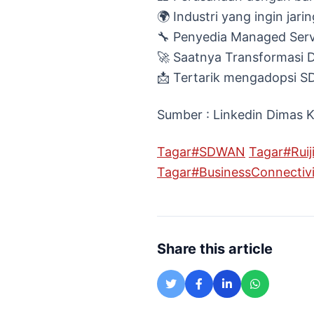
🌍 Industri yang ingin jari
🔧 Penyedia Managed Ser
🚀 Saatnya Transformasi Di
📩 Tertarik mengadopsi SD
Sumber : Linkedin Dimas 
Tagar
#
SDWAN
Tagar
#
Ruij
Tagar
#
BusinessConnectivi
Share this article