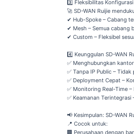
3️⃣ Fleksibilitas Konfigur
🚀 SD-WAN Ruijie menduku
✔ Hub-Spoke – Cabang ter
✔ Mesh – Semua cabang bi
✔ Custom – Fleksibel sesu
4️⃣ Keunggulan SD-WAN Ru
✅ Menghubungkan kantor c
✅ Tanpa IP Public – Tidak 
✅ Deployment Cepat – Konf
✅ Monitoring Real-Time – 
✅ Keamanan Terintegrasi –
📢 Kesimpulan: SD-WAN Rui
📍 Cocok untuk:
🏢 Perusahaan dengan ban