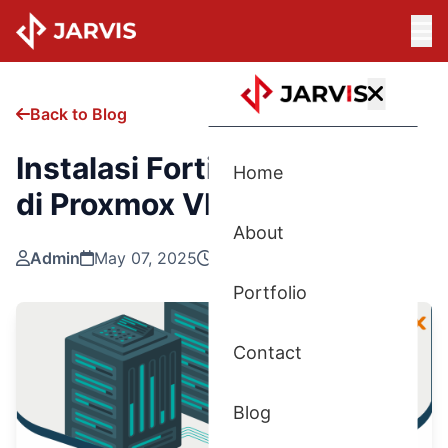
Back to Blog
Instalasi FortiManager-VM
Home
di Proxmox VE
About
Admin
May 07, 2025
Updated: May 07, 2025
Portfolio
Contact
Blog