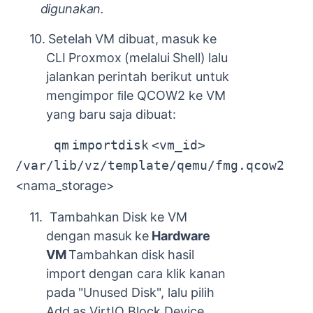
digunakan.
10.
Setelah
VM
dibuat,
masuk
ke
CLI
Proxmox
(melalui
Shell)
lalu
jalankan
perintah berikut untuk
mengimpor ﬁle QCOW2 ke VM
yang baru saja dibuat:
qm
importdisk
<vm_id>
/var/lib/vz/template/qemu/fmg.qcow2
<nama_storage>
11.
Tambahkan
Disk
ke
VM
dengan
masuk
ke
Hardware
VM
Tambahkan
disk
hasil
import
dengan
cara
klik
kanan
pada
"Unused
Disk",
lalu
pilih
Add
as
VirtIO Block Device