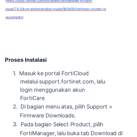
(
https://docs.fortinet.com/document/fortimanager-private-
cloud/7.4.0/kvm-administration-guide/583600/minimum-system-re
quirements
)
Proses
Instalasi
1.
Masuk
ke
portal
FortiCloud
melalui
support.fortinet.com,
lalu
login
menggunakan akun
FortiCare
2.
Di
bagian
menu
atas,
pilih
Support
>
Firmware
Downloads.
3.
Pada
bagian
Select
Product,
pilih
FortiManager,
lalu
buka
tab
Download
di