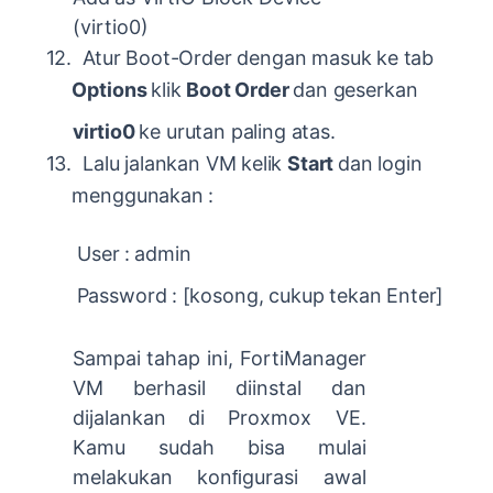
(virtio0)
12.
Atur
Boot-Order
dengan
masuk
ke
tab
Options
klik
Boot
Order
dan
geserkan
virtio0
ke
urutan
paling
atas.
13.
Lalu
jalankan
VM
kelik
Start
dan
login
menggunakan
:
User
:
admin
Password
:
[kosong,
cukup
tekan
Enter]
Sampai
tahap
ini,
FortiManager
VM
berhasil
diinstal
dan
dijalankan
di
Proxmox VE.
Kamu sudah bisa mulai
melakukan konﬁgurasi awal