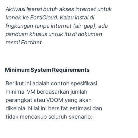
Aktivasi
lisensi
butuh
akses
internet
untuk
konek
ke
FortiCloud.
Kalau
instal
di
lingkungan
tanpa
internet
(air-gap),
ada
panduan
khusus
untuk
itu
di
dokumen
resmi
Fortinet.
Minimum
System
Requirements
Berikut
ini
adalah
contoh
spesiﬁkasi
minimal
VM
berdasarkan
jumlah
perangkat
atau
VDOM yang
akan
dikelola.
Nilai
ini
bersifat
estimasi
dan
tidak
mencakup
seluruh
skenario: