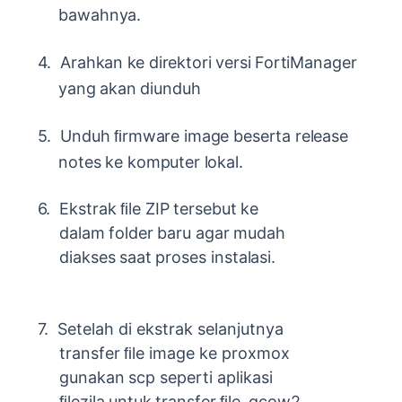
bawahnya.
4.
Arahkan
ke
direktori
versi
FortiManager
yang
akan
diunduh
5.
Unduh
ﬁrmware
image
beserta
release
notes
ke
komputer
lokal.
6.
Ekstrak
ﬁle
ZIP
tersebut
ke
dalam
folder
baru
agar
mudah
diakses
saat
proses
instalasi.
7.
Setelah
di
ekstrak
selanjutnya
transfer
ﬁle
image
ke
proxmox
gunakan
scp
seperti aplikasi
ﬁlezila
untuk
transfer
ﬁle
.qcow2.