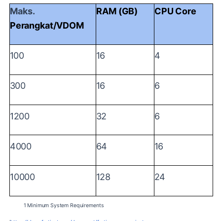
Maks.
RAM
(GB)
CPU
Core
Perangkat/VDOM
100
16
4
300
16
6
1200
32
6
4000
64
16
10000
128
24
Tabel
1
Minimum
System
Requirements