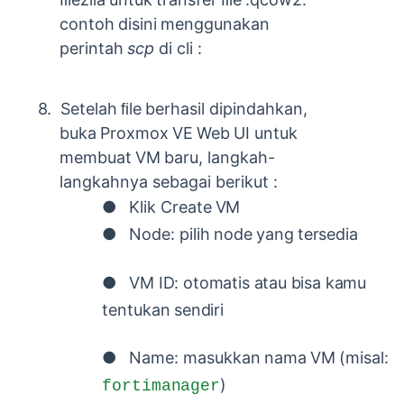
contoh
disini
menggunakan
perintah
scp
di cli :
8.
Setelah
ﬁle
berhasil
dipindahkan,
buka
Proxmox
VE
Web
UI
untuk
membuat
VM
baru, langkah-
langkahnya sebagai berikut :
●
Klik
Create
VM
●
Node:
pilih
node
yang
tersedia
●
VM
ID:
otomatis
atau
bisa
kamu
tentukan
sendiri
●
Name:
masukkan
nama
VM
(misal:
)
fortimanager