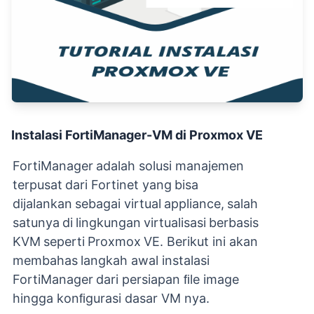
Instalasi FortiManager-VM di Proxmox VE
FortiManager
adalah
solusi
manajemen
terpusat
dari
Fortinet
yang
bisa
dijalankan
sebagai virtual
appliance,
salah
satunya
di
lingkungan
virtualisasi
berbasis
KVM
seperti
Proxmox
VE. Berikut
ini
akan
membahas
langkah
awal
instalasi
FortiManager
dari
persiapan
ﬁle
image
hingga konﬁgurasi dasar VM nya.