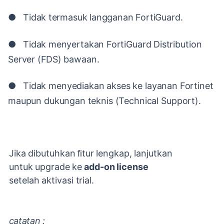
●
Tidak
termasuk
langganan
FortiGuard.
●
Tidak
menyertakan
FortiGuard
Distribution
Server
(FDS)
bawaan.
●
Tidak
menyediakan
akses
ke
layanan
Fortinet
maupun
dukungan
teknis
(Technical Support).
Jika
dibutuhkan
ﬁtur
lengkap,
lanjutkan
untuk
upgrade
ke
add-on
license
setelah
aktivasi
trial.
catatan
: