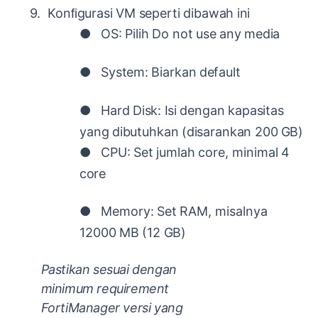
9.
Konﬁgurasi
VM
seperti
dibawah
ini
●
OS:
Pilih
Do
not
use
any
media
●
System:
Biarkan
default
●
Hard
Disk:
Isi
dengan
kapasitas
yang
dibutuhkan
(disarankan
200
GB)
●
CPU:
Set
jumlah
core,
minimal
4
core
●
Memory:
Set
RAM,
misalnya
12000
MB
(12
GB)
Pastikan sesuai dengan
minimum requirement
FortiManager versi yang